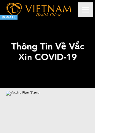
DONATE
Thông Tin Về V
ắc
Xin
COVID-19