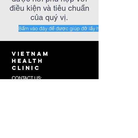
điều kiện và tiêu chuẩn
của quý vị.
Bấm vào đây để được giúp đỡ lấy hẹn chích ngừa C
VIETNAm
health
clinic
CONTACT US:
Address:
PO BOX 95982,
Seattle WA
98145
Email:
info@vnhealth.org
Phone:
(458) 202 - 0995
Copyright
2008 - 2025
| Vietnam Health Clinic
Tax ID:
27-3297474