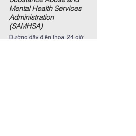
Mental Health Services
Administration
(SAMHSA)
Đường dây điện thoại 24 giờ
cho những người nghiện
hoặc khủng hoảng sức khỏe
tâm thần
SAMHSA Disaster Distress
Helpline
VIETNAm
health
clinic
CONTACT US: